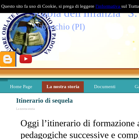
Vai ai contenuti
Questo sito fa uso di Cookie, si prega di leggere
l'informativa
sul Tratt
Scuola dell'Infanzia "S
Navacchio (PI)
Home Page
La nostra storia
Documenti
Ga
▼
Itinerario di sequela
La nostra storia
Oggi l’itinerario di formazione a
pedagogiche successive e compl