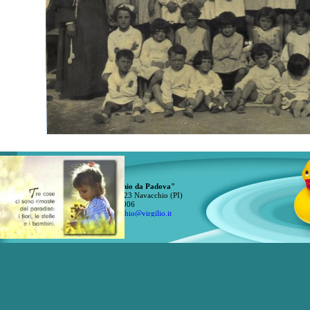
Scuola dell'Infanzia "S. Antonio da Padova"
v. Tosco-Romagnola, 1818 - 56023 Navacchio (PI)
tel. e fax 050 775006
e-mail:
suoreantonianenavacchio@virgilio.it
Torna ai contenuti