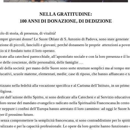
NELLA GRATITUDINE:
100 ANNI DI DONAZIONE, DI DEDIZIONE
o di storia, di presenza, di vitalità!
, sempre giovani donne! Le Suore Oblate di S. Antonio di Padova, sono state generat
zione di piccoli, fanciulli e giovani; perché donassero le proprie attenzioni a pove
io si è fondato tutto il loro operato.
ate alla catechesi parrocchiale, all’apostolato sociale e con la loro presenza e il 
e delle coscienze, delle personalità, delle famiglie….
ali della società: per mano delle Suore sono sorte strutture semplici ma al tempo ste
 educativi, scuole materne, elementari, medie; case di riposo, che hanno affiancato e ta
izzato nella fedeltà alla vocazione specifica e al Carisma dell’Istituto, in un pri
ligiosa.
ute dall’azione dello Spirito, si sono dedicate alla Catechesi e al Servizio educativo
oro stesse del mandato evangelico radicato nella Spiritualità Francescana.
In cento
e neppure i confini dell’Europa hanno arrestato il loro cammino: ad oggi le Suore h
per il prossimo futuro.
enza compromettere la semplicità francescana, si sono contraddistinte per lo spirito
alizzato e per la capacità professionale. Le opere da loro gestite hanno funzionato