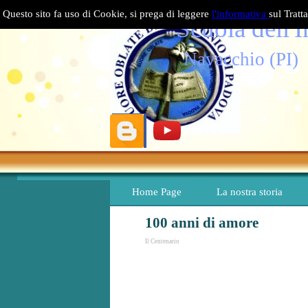
Vai ai contenuti
Questo sito fa uso di Cookie, si prega di leggere
l'informativa
sul Tratt
Scuola dell'
Navacchio (PI)
Home Page
La nostra storia
100 anni di amore
Il Centenario