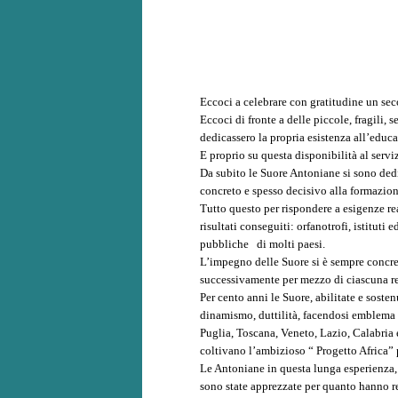
Eccoci a celebrare con gratitudine un secol
Eccoci di fronte a delle piccole, fragili
dedicassero la propria esistenza all’educa
E proprio su questa disponibilità al serviz
Da subito le Suore Antoniane si sono dedic
concreto e spesso decisivo alla formazion
Tutto questo per rispondere a esigenze re
risultati conseguiti: orfanotrofi, istituti
pubbliche di molti paesi.
L’impegno delle Suore si è sempre concret
successivamente per mezzo di ciascuna re
Per cento anni le Suore, abilitate e sosten
dinamismo, duttilità, facendosi emblema l
Puglia, Toscana, Veneto, Lazio, Calabria 
coltivano l’ambizioso “ Progetto Africa” 
Le Antoniane in questa lunga esperienza, s
sono state apprezzate per quanto hanno re