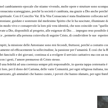
ze nel cambiamento epocale che stiamo vivendo, molte opere e strutture sono scompar
 consacrata scarseggiano, perché la società è cambiata, ma grazie a Dio anche perché 
pirituale. Con il Concilio Vat. II la Vita Consacrata è stata finalmente collocata nel
toniane, guidate e sostenute dal medesimo Spirito che le ha suscitate, illuminate 
in modo vivo e consapevole la loro più vera identità, che non coincide con “quello
rvate a Dio, disponibili al progetto, alle esigenze di Dio…. impegno reso possibile 
, permette alla persona coinvolta di seguire Cristo, di condividere le sue esperien
ompiti, la missione delle Antoniane sono resi fecondi, fruttuosi, perché a contatto c
mente ed efficacemente la sollecitudine, la passione per l’umanità. E così che la R
dei fanciulli e dei giovani; continua sì a svolgere il servizio caritativo ma con un 
on i gesti, l’amore premuroso di Cristo stesso.
una fedeltà ad una coerenza sempre più responsabile, in questa tappa centenaria è 
di loro, per il dono del Carisma, delle varie Comunità, per ogni religiosa italiana, 
rezzato, gli ammalati che hanno curato, i poveri che hanno sfamato, per ogni fratello