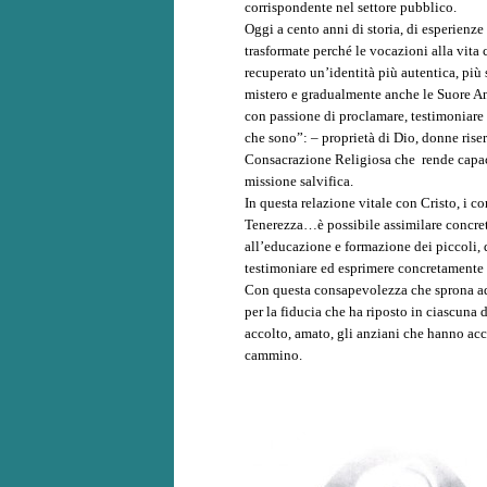
corrispondente nel settore pubblico.
Oggi a cento anni di storia, di esperien
trasformate perché le vocazioni alla vita
recuperato un’identità più autentica, più s
mistero e gradualmente anche le Suore An
con passione di proclamare, testimoniare 
che sono”: – proprietà di Dio, donne rise
Consacrazione Religiosa che rende capace 
missione salvifica.
In questa relazione vitale con Cristo, i c
Tenerezza…è possibile assimilare concreta
all’educazione e formazione dei piccoli, 
testimoniare ed esprimere concretamente c
Con questa consapevolezza che sprona ad 
per la fiducia che ha riposto in ciascuna 
accolto, amato, gli anziani che hanno acca
cammino.