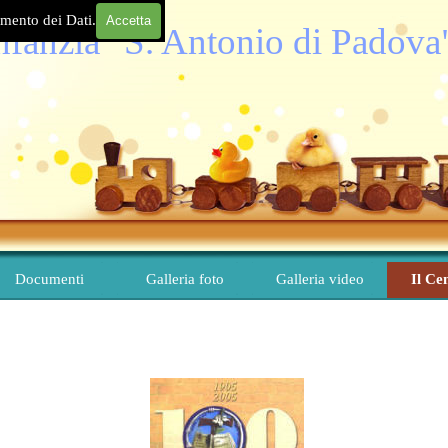
amento dei Dati.
Accetta
Infanzia "S. Antonio di Padova
Salta menù
Documenti
Galleria foto
Galleria video
Il Ce
▼
▼