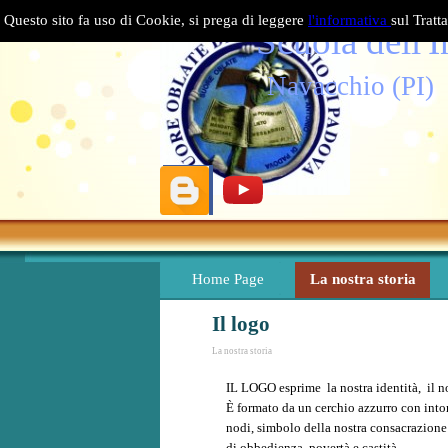
Vai ai contenuti
Questo sito fa uso di Cookie, si prega di leggere
l'informativa
sul Tratt
Scuola dell'
Navacchio (PI)
Home Page
La nostra storia
Il logo
La nostra storia
IL LOGO esprime la nostra identità, il no
È formato da un cerchio azzurro con into
nodi, simbolo della nostra consacrazione 
di obbedienza, povertà e castità.