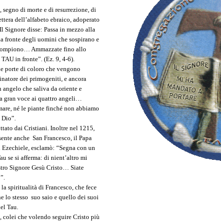
 segno di morte e di resurrezione, di
ettera dell’alfabeto ebraico, adoperato
Il Signore disse: Passa in mezzo alla
a fronte degli uomini che sospirano e
i compiono… Ammazzate fino allo
TAU in fronte”. (Ez. 9, 4-6).
le porte di coloro che vengono
inatore dei primogeniti, e ancora
 angelo che saliva da oriente e
ò a gran voce ai quattro angeli…
mare, né le piante finché non abbiamo
o Dio”.
tato dai Cristiani. Inoltre nel 1215,
esente anche San Francesco, il Papa
di Ezechiele, esclamò: “Segna con un
u se si afferma: di nient’altro mi
ostro Signore Gesù Cristo… Siate
”.
a spiritualità di Francesco, che fece
he lo stesso suo saio e quello dei suoi
el Tau.
, colei che volendo seguire Cristo più