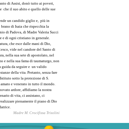
anto di Assisi, donò tutto ai poveri,
 che il suo abito e quello delle sue
ende un candido giglio e, più in
 brano di Isaia che rispecchia la
onio di Padova, di Madre Valeria Succi
e e di ogni cristiano in generale.
atura, che esce dalle mani di Dio,
ancesco, vide nel candore del Santo di
ra, nella sua sete di apostolato, nel
mo e nella sua fama di taumaturgo, non
a guida da seguire e un valido
ostanze della vita. Pertanto, senza fare
stituto sotto la protezione di S.
 amato e venerato in tutto il mondo.
novato ardore, affidiamo la nostra
rio di vita, ci assistano, ci
realizzare pienamente il piano di Dio
atrice.
Madre M. Crocifissa Trisolini