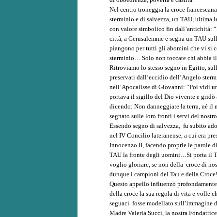
Nel centro troneggia la croce francescana,
sterminio e di salvezza, un TAU, ultima l
con valore simbolico fin dall’antichità: “
città, a Gerusalemme e segna un TAU sull
piangono per tutti gli abomini che vi s
sterminio… Solo non toccate chi abbia il 
Ritroviamo lo stesso segno in Egitto, sul
preservati dall’eccidio dell’Angelo sterm
nell’Apocalisse di Giovanni: “Poi vidi un
portava il sigillo del Dio vivente e grid
dicendo: Non danneggiate la terra, né il 
segnato sulle loro fronti i servi del nostr
Essendo segno di salvezza, fu subito adot
nel IV Concilio lateranense, a cui era pr
Innocenzo II, facendo proprie le parole 
TAU la fronte degli uomini…Si porta il Ta
voglio gloriare, se non della croce di n
dunque i campioni del Tau e della Croce!
Questo appello influenzò profondamente l
della croce la sua regola di vita e volle c
seguaci fosse modellato sull’immagine d
Madre Valeria Succi, la nostra Fondatrice