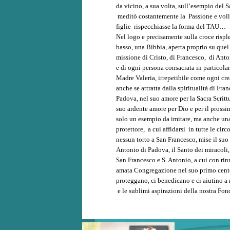
da vicino, a sua volta, sull’esempio del S
meditò costantemente la Passione e volle
figlie rispecchiasse la forma del TAU…
Nel logo e precisamente sulla croce rispl
basso, una Bibbia, aperta proprio su quel
missione di Cristo, di Francesco, di Ant
e di ogni persona consacrata in particolar
Madre Valeria, irrepetibile come ogni cre
anche se attratta dalla spiritualità di Fr
Padova, nel suo amore per la Sacra Scrittu
suo ardente amore per Dio e per il prossi
solo un esempio da imitare, ma anche un
protettore, a cui affidarsi in tutte le circ
nessun torto a San Francesco, mise il suo I
Antonio di Padova, il Santo dei miracoli,
San Francesco e S. Antonio, a cui con rin
amata Congregazione nel suo primo centena
proteggano, ci benedicano e ci aiutino a 
e le sublimi aspirazioni della nostra Fond