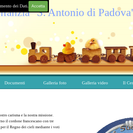
amento dei Dati.
Accetta
Infanzia "S. Antonio di Padova
Salta menù
Documenti
Galleria foto
Galleria video
Il Ce
▼
▼
stro carisma e la nostra missione.
rno il cordone francescano con tre
per il Regno dei cieli mediante i voti