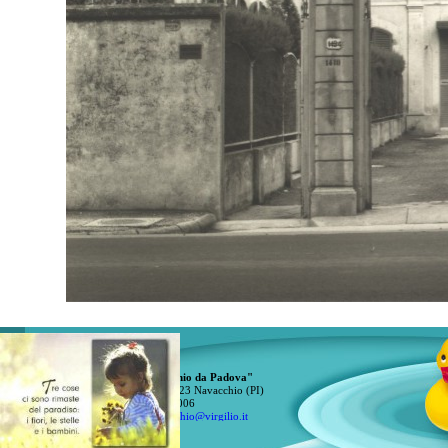
Scuola dell'Infanzia "S. Antonio da Padova"
v. Tosco-Romagnola, 1818 - 56023 Navacchio (PI)
tel. e fax 050 775006
e-mail:
suoreantonianenavacchio@virgilio.it