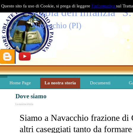
Vai ai contenuti
Questo sito fa uso di Cookie, si prega di leggere
l'informativa
sul Tratt
Scuola dell'Infanzia "S
Navacchio (PI)
Home Page
La nostra storia
Documenti
Ga
▼
Dove siamo
La nostra storia
Siamo a Navacchio frazione di 
altri caseggiati tanto da formar